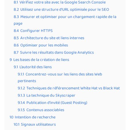
8.1
Vérifiez votre site avec la Google Search Console
8.2
Utilisez une structure d’URL optimisée pour le SEO
8.3
Mesurer et optimiser pour un chargement rapide de la
page
8.4
Configurer HTTPS
8.5
Architecture du site et liens internes
8.6
Optimiser pour les mobiles
8.7
Suivre les résultats dans Google Analytics
9
Les bases de la création de liens
9.1
L’autorité des liens
9.1.1
Concentrez-vous sur les liens des sites Web
pertinents
9.1.2
Techniques de référencement White Hat vs Black Hat
9.1.3
La technique du Skyscraper
9.1.4
Publication d’invité (Guest Posting)
9.1.5
Contenus associables
10
Intention de recherche
10.1
Signaux utilisateurs