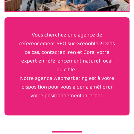
Vous cherchez une agence de
référencement SEO sur Grenoble ? Dans
ce cas, contactez Iren et Cora, votre
expert en référencement naturel local
ou ciblé !
Notre agence webmarketing est à votre
disposition pour vous aider à améliorer
votre positionnement internet.